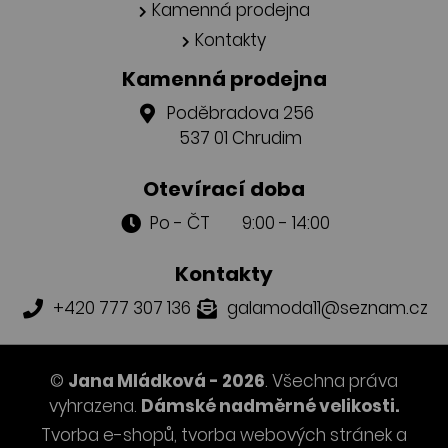
Kamenná prodejna
Kontakty
Kamenná prodejna
Poděbradova 256
537 01 Chrudim
Otevírací doba
Po - ČT 9:00 - 14:00
Kontakty
+420 777 307 136
galamoda11@seznam.cz
©
Jana Mládková - 2026
. Všechna práva
vyhrazena.
Dámské nadměrné velikosti.
Tvorba e-shopů
,
tvorba webových stránek
a