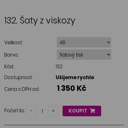
132. Šaty z viskozy
Velikost:
Barva:
Kód:
132
Dostupnost:
Ušijeme rychle
1 350 Kč
Cena s DPH od:
Počet ks:
-
+
KOUPIT