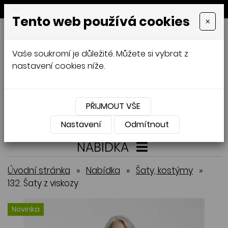
MENU
Tento web používá cookies
×
GALAMODA-XXL
Vaše soukromí je důležité. Můžete si vybrat z
Jana Mládková
nastavení cookies níže.
AUTORSKÉ ŠITÍ, DÁMSKÉ VELIKOSTI
XXL,
ČESKÁ VÝROBA
PŘIJMOUT VŠE
Přihlásit
Košík
0
0 Kč
Nastavení
Odmítnout
NABÍDKA
Úvodní stránka
»
Nabídka
»
Šaty, kostýmy
»
132. Šaty z viskozy
Novinka