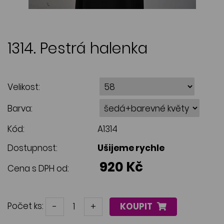
1314. Pestrá halenka
Velikost:
Barva:
Kód:
A1314
Dostupnost:
Ušijeme rychle
920 Kč
Cena s DPH od:
Počet ks:
-
+
KOUPIT