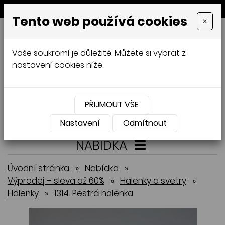
MENU
Tento web používá cookies
×
GALAMODA-XXL
Vaše soukromí je důležité. Můžete si vybrat z
Jana Mládková
nastavení cookies níže.
AUTORSKÉ ŠITÍ, DÁMSKÉ VELIKOSTI
XXL,
ČESKÁ VÝROBA
PŘIJMOUT VŠE
Přihlásit
Košík
0
0 Kč
Nastavení
Odmítnout
NABÍDKA
Úvodní stránka
»
Nabídka
»
Výprodej – sleva až 60%
»
Halenky a svetry
»
Halenky
»
1314. Pestrá halenka