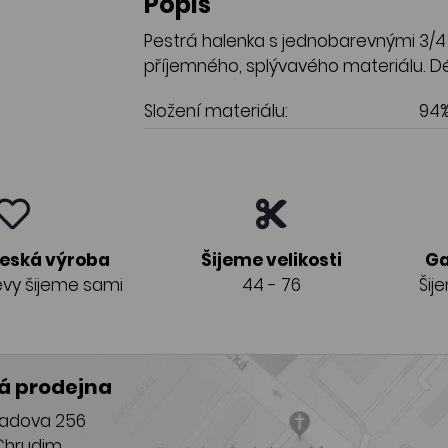
Popis
Pestrá halenka s jednobarevnými 3/4 
příjemného, splývavého materiálu. Dé
Složení materiálu:
94%
česká výroba
Šijeme velikosti
Ga
vy šijeme sami
44 - 76
Šij
 prodejna
adova 256
Chrudim