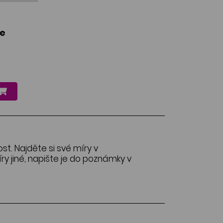
le
ost. Najděte si své míry v
y jiné, napište je do poznámky v