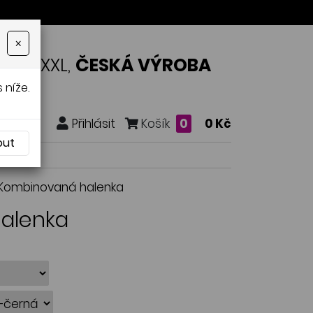
×
OSTI XXL,
ČESKÁ VÝROBA
 níže.
Přihlásit
Košík
0
0 Kč
out
 Kombinovaná halenka
halenka