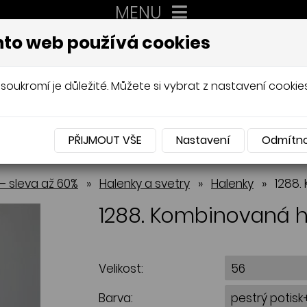
MENU
XXL
to web používá cookies
AUTORSKÉ ŠITÍ, DÁMSKÉ VELIK
Mládková
soukromí je důležité. Můžete si vybrat z nastavení cookies
PŘIJMOUT VŠE
Nastavení
Odmítn
NABÍDKA
– sleva až 60%
»
Halenky a svetry
»
Halenky
»
1288.
1288. Kombinovaná 
Velikost:
Barva: