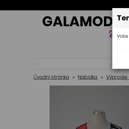
GALAMODA-
Ten
Jana 
Vaše 
Úvodní stránka
»
Nabídka
»
Výprodej 