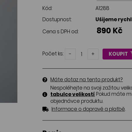
Kód:
A1288
Dostupnost:
Ušijeme rych
890 Kč
Cena s DPH od:
Počet ks:
-
+
KOUPIT
Máte dotaz na tento produkt?
Nespoléhejte na svoji zažitou velik
Pokud máte mír
tabulce velikostí
objednávce produktu.
.
Informace o dopravě a platbě