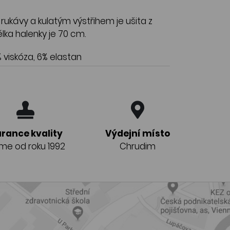
rukávy a kulatým výstřihem je ušita z
lka halenky je 70 cm.
 viskóza, 6% elastan
rance kvality
Výdejní místo
eme od roku 1992
Chrudim