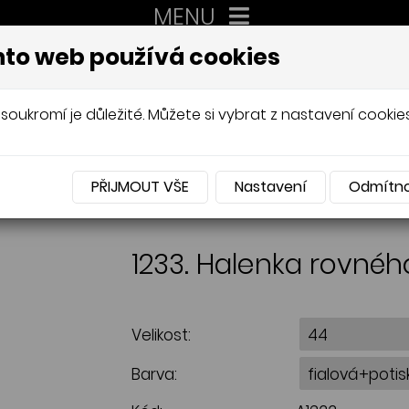
MENU
XXL
to web používá cookies
AUTORSKÉ ŠITÍ, DÁMSKÉ VELIK
Mládková
soukromí je důležité. Můžete si vybrat z nastavení cookies
PŘIJMOUT VŠE
Nastavení
Odmítn
NABÍDKA
1233. Halenka rovnéh
Velikost:
Barva: