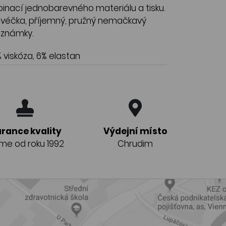
binací jednobarevného materiálu a tisku.
do véčka, příjemný, pružný nemačkavý
oznámky.
 viskóza, 6% elastan
rance kvality
Výdejní místo
eme od roku 1992
Chrudim