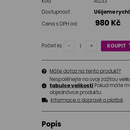
Kód:
A1233
Dostupnost:
Ušijeme rych
980 Kč
Cena s DPH od:
Počet ks:
-
+
KOUPIT
Máte dotaz na tento produkt?
Nespoléhejte na svoji zažitou velik
Pokud máte mír
tabulce velikostí
objednávce produktu.
.
Informace o dopravě a platbě
Popis