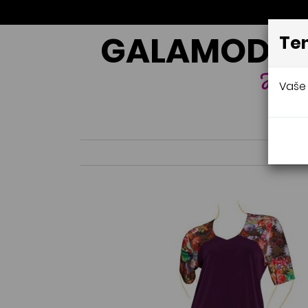
GALAMODA-
Ten
Jana 
Vaše 