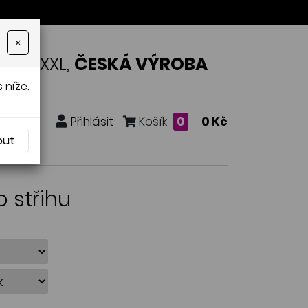
×
OSTI XXL,
ČESKÁ VÝROBA
 níže.
Přihlásit
Košík
0
0 Kč
out
o střihu