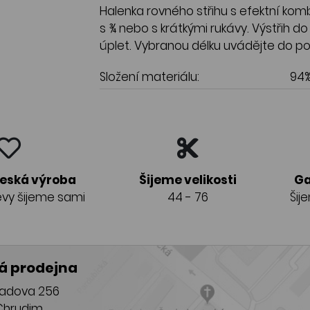
Halenka rovného střihu s efektní kom
s ¾ nebo s krátkými rukávy. Výstřih 
úplet. Vybranou délku uvádějte do p
Složení materiálu:
94%
česká výroba
Šijeme velikosti
Ga
vy šijeme sami
44 - 76
Šij
 prodejna
adova 256
Chrudim