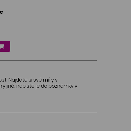
le
ost. Najděte si své míry v
y jiné, napište je do poznámky v