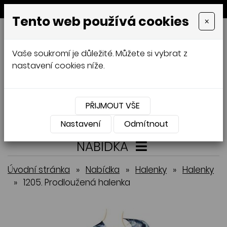
MENU
Tento web používá cookies
×
GALAMODA-XXL
Vaše soukromí je důležité. Můžete si vybrat z
Jana Mládková
nastavení cookies níže.
AUTORSKÉ ŠITÍ, DÁMSKÉ VELIKOSTI
XXL,
ČESKÁ VÝROBA
PŘIJMOUT VŠE
Přihlásit
Košík
0
0 Kč
Nastavení
Odmítnout
NABÍDKA
Úvodní stránka
»
Nabídka
»
Halenky
»
Halenky
»
1205. Prodloužená halenka