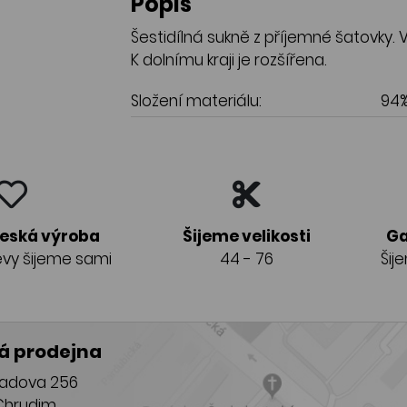
Popis
Šestidílná sukně z příjemné šatovky.
K dolnímu kraji je rozšířena.
Složení materiálu:
94%
česká výroba
Šijeme velikosti
Ga
vy šijeme sami
44 - 76
Šij
 prodejna
adova 256
Chrudim