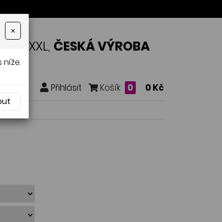
×
OSTI XXL,
ČESKÁ VÝROBA
 níže.
Přihlásit
Košík
0
0 Kč
out