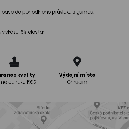
 V pase do pohodlného průvleku s gumou.
 viskóza, 6% elastan
rance kvality
Výdejní místo
eme od roku 1992
Chrudim