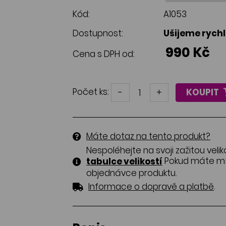
Kód:
A1053
Dostupnost:
Ušijeme rych
990 Kč
Cena s DPH od:
Počet ks:
-
+
KOUPIT
Máte dotaz na tento produkt?
Nespoléhejte na svoji zažitou velik
Pokud máte mír
tabulce velikostí
objednávce produktu.
.
Informace o dopravě a platbě