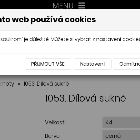
MENU
XXL
to web používá cookies
AUTORSKÉ ŠITÍ, DÁMSKÉ VELIK
Mládková
soukromí je důležité. Můžete si vybrat z nastavení cookies
PŘIJMOUT VŠE
Nastavení
Odmítn
NABÍDKA
alhoty
»
1053. Dílová sukně
1053. Dílová sukně
Velikost:
Barva: