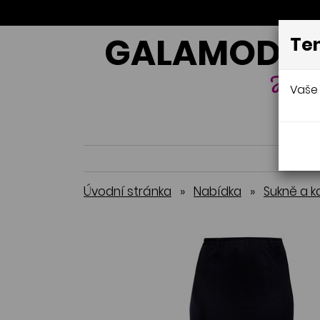
GALAMODA-
Ten
Jana 
Vaše 
Úvodní stránka
»
Nabídka
»
Sukně a k