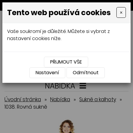
MENU
Tento web používá cookies
×
GALAMODA-XXL
Vaše soukromí je důležité. Můžete si vybrat z
Jana Mládková
nastavení cookies níže.
AUTORSKÉ ŠITÍ, DÁMSKÉ VELIKOSTI
XXL,
ČESKÁ VÝROBA
PŘIJMOUT VŠE
Přihlásit
Košík
0
0 Kč
Nastavení
Odmítnout
NABÍDKA
Úvodní stránka
»
Nabídka
»
Sukně a kalhoty
»
1038. Rovná sukně