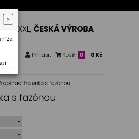
×
OSTI XXL,
ČESKÁ VÝROBA
 níže.
Přihlásit
Košík
0
0 Kč
out
 Propínací halenka s fazónou
nka s fazónou