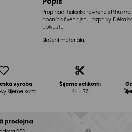
Popis
Propínací halenka rovného střihu má
bočních švech jsou rozparky. Délka ha
polyester.
Složení materiálu:
česká výroba
Šijeme velikosti
Ga
vy šijeme sami
44 - 76
Šij
 prodejna
adova 256