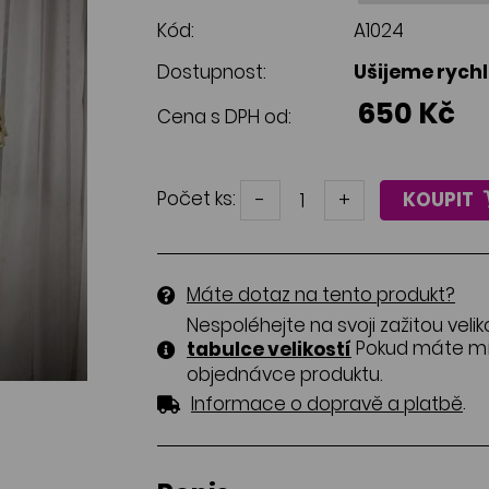
Kód:
A1024
Dostupnost:
Ušijeme rych
650 Kč
Cena s DPH od:
Počet ks:
-
+
KOUPIT
Máte dotaz na tento produkt?
Nespoléhejte na svoji zažitou velik
Pokud máte mír
tabulce velikostí
objednávce produktu.
.
Informace o dopravě a platbě