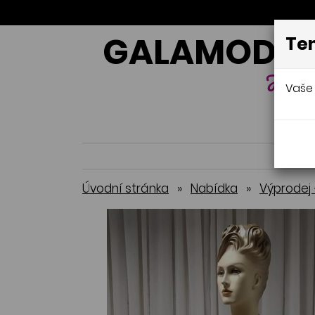
GALAMODA-
Ten
Jana 
Vaše 
Úvodní stránka
»
Nabídka
»
Výprodej 