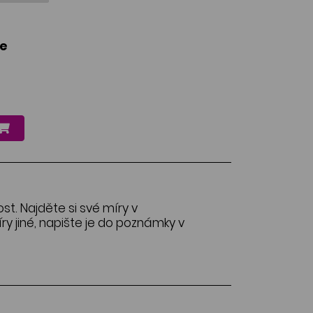
le
ost. Najděte si své míry v
y jiné, napište je do poznámky v