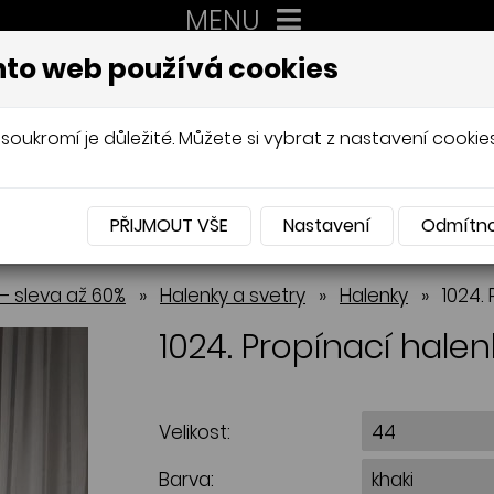
MENU
XXL
to web používá cookies
AUTORSKÉ ŠITÍ, DÁMSKÉ VELIK
Mládková
soukromí je důležité. Můžete si vybrat z nastavení cookies
PŘIJMOUT VŠE
Nastavení
Odmítn
NABÍDKA
– sleva až 60%
»
Halenky a svetry
»
Halenky
»
1024.
1024. Propínací hale
Velikost:
Barva: